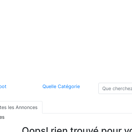
bot
Quelle Catégorie
tes les Annonces
res
Oops! rien trouvé pour v