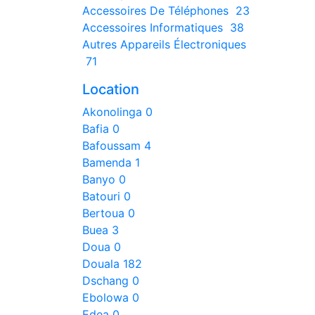
Accessoires De Téléphones
23
Accessoires Informatiques
38
Autres Appareils Électroniques
71
Location
Akonolinga
0
Bafia
0
Bafoussam
4
Bamenda
1
Banyo
0
Batouri
0
Bertoua
0
Buea
3
Doua
0
Douala
182
Dschang
0
Ebolowa
0
Edea
0