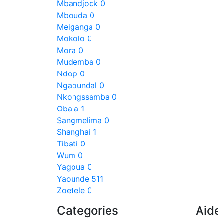
Mbandjock
0
Mbouda
0
Meiganga
0
Mokolo
0
Mora
0
Mudemba
0
Ndop
0
Ngaoundal
0
Nkongssamba
0
Obala
1
Sangmelima
0
Shanghai
1
Tibati
0
Wum
0
Yagoua
0
Yaounde
511
Zoetele
0
Categories
Aid