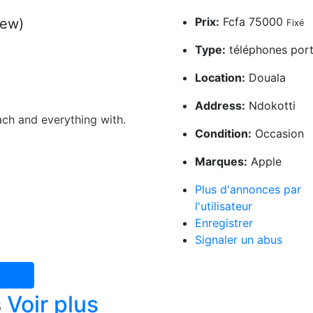
Prix:
Fcfa 75000
New)
Fixé
Type:
téléphones port
Location:
Douala
Address:
Ndokotti
ach and everything with.
Condition:
Occasion
Marques:
Apple
Plus d'annonces par
l'utilisateur
Enregistrer
Signaler un abus
1547
s
Voir plus