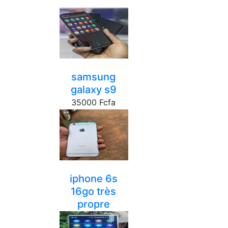
samsung
galaxy s9
35000 Fcfa
yaounde
iphone 6s
16go très
propre
75000 Fcfa