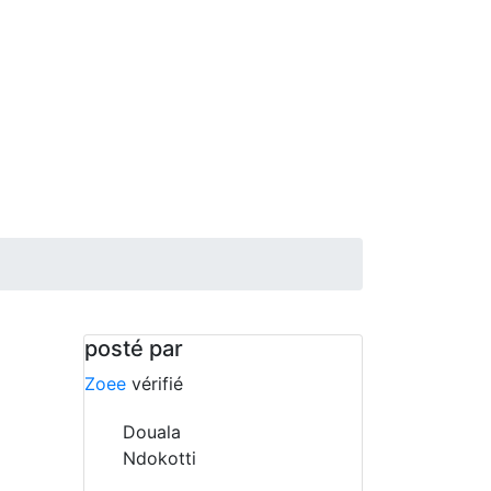
posté par
Zoee
vérifié
Douala
Ndokotti