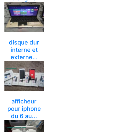
4000 Fcfa
yaounde
disque dur
interne et
externe...
12000 Fcfa
yaounde
afficheur
pour iphone
du 6 au...
10000 Fcfa
yaounde