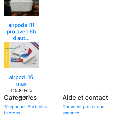
airpods i11
pro avec 6h
d’aut...
10000 Fcfa
yaounde
airpod i16
max
14500 Fcfa
Categories
Aide et contact
yaounde
Téléphones Portables
Comment poster une
Laptops
annonce