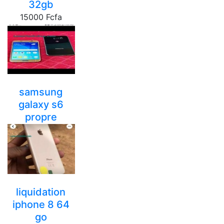
32gb
15000 Fcfa
yaounde
samsung
galaxy s6
propre
32gig...
35000 Fcfa
yaounde
liquidation
iphone 8 64
go