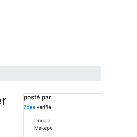
r
posté par
Zoee
vérifié
Douala
Makepe