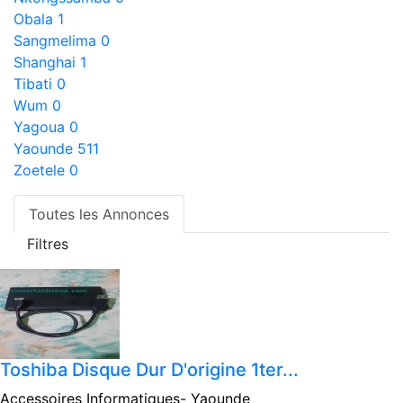
Obala
1
Sangmelima
0
Shanghai
1
Tibati
0
Wum
0
Yagoua
0
Yaounde
511
Zoetele
0
Toutes les Annonces
Filtres
Toshiba Disque Dur D'origine 1ter...
Accessoires Informatiques-
Yaounde