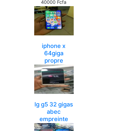
40000 Fcfa
yaounde
iphone x
64giga
propre
330000 Fcfa
yaounde
lg g5 32 gigas
abec
empreinte
35000 Fcfa