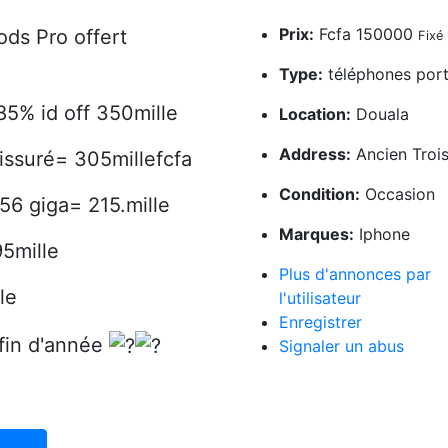
Prix:
Fcfa 150000
ds Pro offert
Fixé
Type:
téléphones port
85% id off 350mille
Location:
Douala
Address:
Ancien Troi
issuré= 305millefcfa
Condition:
Occasion
56 giga= 215.mille
Marques:
Iphone
95mille
Plus d'annonces par
le
l'utilisateur
Enregistrer
 fin d'année
Signaler un abus
746