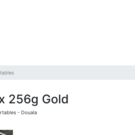
tables
ax 256g Gold
rtables
-
Douala