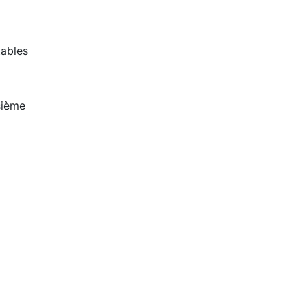
ables
sième