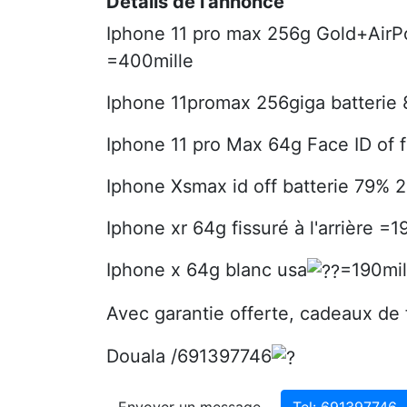
Détails de l'annonce
Iphone 11 pro max 256g Gold+AirPo
=400mille
Iphone 11promax 256giga batterie 
Iphone 11 pro Max 64g Face ID of f
Iphone Xsmax id off batterie 79% 2
Iphone xr 64g fissuré à l'arrière =1
Iphone x 64g blanc usa
=190mil
Avec garantie offerte, cadeaux de
Douala /691397746
Envoyer un message
Tel: 691397