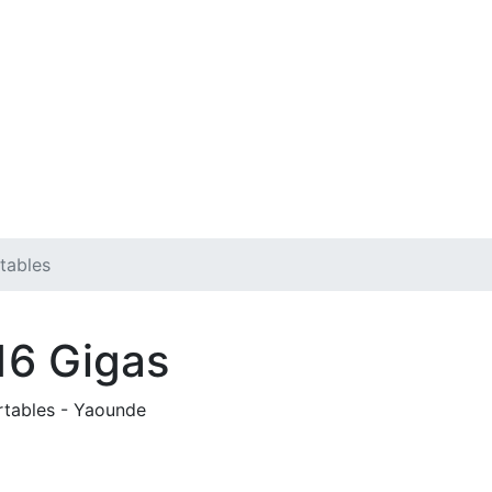
tables
16 Gigas
rtables
-
Yaounde