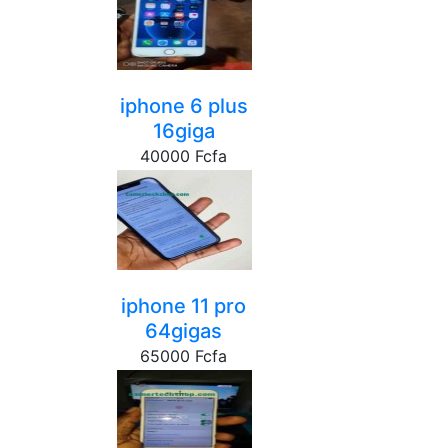
iphone 6 plus
16giga
40000 Fcfa
yaounde
iphone 11 pro
64gigas
65000 Fcfa
yaounde