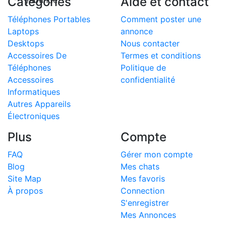
Categories
Aide et contact
yaounde
Téléphones Portables
Comment poster une
Laptops
annonce
Desktops
Nous contacter
Accessoires De
Termes et conditions
Téléphones
Politique de
Accessoires
confidentialité
Informatiques
Autres Appareils
Électroniques
Plus
Compte
FAQ
Gérer mon compte
Blog
Mes chats
Site Map
Mes favoris
À propos
Connection
S'enregistrer
Mes Annonces